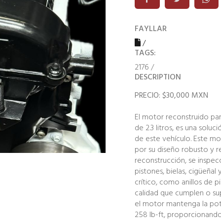
FAYLLAR
/
TAGS:
2176
/
DESCRIPTION
PRECIO: $30,000 MXN
El motor reconstruido pa
de 2.3 litros, es una soluc
de este vehículo. Este m
por su diseño robusto y 
reconstrucción, se insp
pistones, bielas, cigüeña
crítico, como anillos de pi
calidad que cumplen o sup
el motor mantenga la pot
258 lb-ft, proporcionan