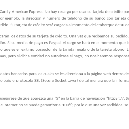
rCard y American Express. No hay recargo por usar su tarjeta de crédito p
por ejemplo, la dirección y número de
teléfono de su banco con tarjeta d
edido. Su tarjeta de crédito será cargada al momento del embarque de su o
ficarán los datos de su tarjeta de crédito. Una vez que recibamos su pedido
ción. Si su medio de pago es Paypal, el cargo se hará en el momento que le
o que es el legítimo poseedor de la tarjeta regalo o de la tarjeta abono. 
smas, pero si dicha entidad no autorizase el pago, no nos haremos respons
tos bancarios para los cuales se les direcciona a la página web dentro del 
o bajo el protocolo SSL (Secure Socket Layer) de tal menara que la inform
 asegúrese de que aparezca una “S” en la barra de navegación “httpS”://. S
de Internet no se puede garantizar al 100%; por lo que una vez recibidos, se