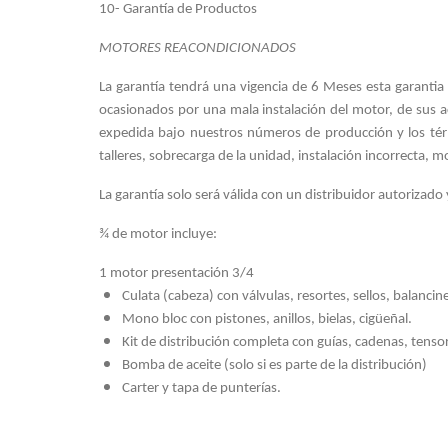
10- Garantía de Productos
MOTORES REACONDICIONADOS
La garantía tendrá una vigencia de
6 Meses
esta garantia
ocasionados por una mala instalación del motor, de sus ac
expedida bajo nuestros números de producción y los térm
talleres, sobrecarga de la unidad, instalación incorrecta, 
La garantía solo será válida con un distribuidor autorizado y
¾ de motor incluye:
1 motor presentación 3/4
Culata (cabeza) con válvulas, resortes, sellos, balancin
Mono bloc con pistones, anillos, bielas, cigüeñal.
Kit de distribución completa con guías, cadenas, tenso
Bomba de aceite (solo si es parte de la distribución)
Carter y tapa de punterías.