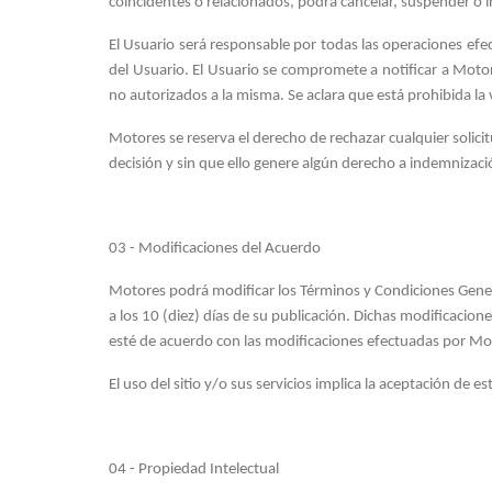
coincidentes o relacionados, podrá cancelar, suspender o in
El Usuario será responsable por todas las operaciones efe
del Usuario. El Usuario se compromete a notificar a Moto
no autorizados a la misma. Se aclara que está prohibida la 
Motores se reserva el derecho de rechazar cualquier solici
decisión y sin que ello genere algún derecho a indemnizaci
03 - Modificaciones del Acuerdo
Motores podrá modificar los Términos y Condiciones Gener
a los 10 (diez) días de su publicación. Dichas modificaci
esté de acuerdo con las modificaciones efectuadas por Moto
El uso del sitio y/o sus servicios implica la aceptación de
04 - Propiedad Intelectual