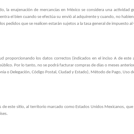
do, la enajenación de mercancías en México se considera una actividad g
entra el bien cuando se efectúa su envió al adquirente y cuando, no habiendo
 los pedidos que se realicen estarán sujetos a la tasa general de impuesto 
citud proporcionando los datos correctos (indicados en el inciso A de es
público. Por lo tanto, no se podrá facturar compras de días o meses anterio
lonia o Delegación, Código Postal, Ciudad y Estado), Método de Pago, Uso de
as de este sitio, al territorio marcado como Estados Unidos Mexicanos, qu
íses.